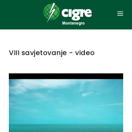
NASLOVNA
OPŠTE
VIII savjetovanje - video
ORGANIZACIJA
ČLANSTVO
AKTA
SAVJETOVANJA
EES CRNE GORE
KONTAKT