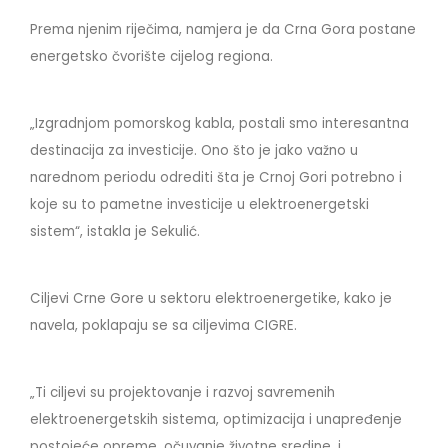
Prema njenim riječima, namjera je da Crna Gora postane
energetsko čvorište cijelog regiona.
„Izgradnjom pomorskog kabla, postali smo interesantna
destinacija za investicije. Ono što je jako važno u
narednom periodu odrediti šta je Crnoj Gori potrebno i
koje su to pametne investicije u elektroenergetski
sistem“, istakla je Sekulić.
Ciljevi Crne Gore u sektoru elektroenergetike, kako je
navela, poklapaju se sa ciljevima CIGRE.
„Ti ciljevi su projektovanje i razvoj savremenih
elektroenergetskih sistema, optimizacija i unapređenje
postojeće opreme, očuvanje životne sredine, i