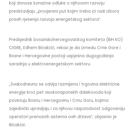
koji donose konačne odluke o njihovom razvoju
predstavljaju „provjereni put kojim treba ići radi izbora
pravih rješenja razvoja energetskog sektora“.
Predsjednik bosanskohercegovačkog komiteta (BiH KO)
CIGRE, Edhem Bičakčić, rekao je da između Crne Gore i
Bosne i Hercegovine postoji uspješna dugogodišnja
saradnja u elektroenergetskom sektoru.
„Svakodnevno se odvija razmijena i trgovina električne
energije kroz pet visokonaponskih dalekovoda koji
povezuju Bosnu i Hercegovinu i Crnu Goru, kojima
zajednički upravljaju i za njihovu raspoloživost odgovaraju
operatori prenosnih sistema ovih država“, objasnio je
Bičakčić.