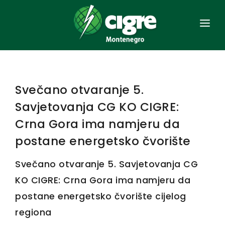
NASLOVNA
OPŠTE
Svečano otvaranje 5.
ORGANIZACIJA
Savjetovanja CG KO CIGRE:
ČLANSTVO
Crna Gora ima namjeru da
postane energetsko čvorište
AKTA
Svečano otvaranje 5. Savjetovanja CG
SAVJETOVANJA
KO CIGRE: Crna Gora ima namjeru da
EES CRNE GORE
postane energetsko čvorište cijelog
KONTAKT
regiona