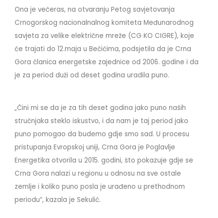
Ona je večeras, na otvaranju Petog savjetovanja
Crnogorskog nacionalnalnog komiteta Međunarodnog
savjeta za velike električne mreže (CG KO CIGRE), koje
će trajati do 12.maja u Bečićima, podsjetila da je Crna
Gora članica energetske zajednice od 2006. godine i da
je za period duži od deset godina uradila puno.
„Čini mi se da je za tih deset godina jako puno naših
stručnjaka steklo iskustvo, i da nam je taj period jako
puno pomogao da budemo gdje smo sad. U procesu
pristupanja Evropskoj uniji, Crna Gora je Poglavlje
Energetika otvorila u 2015. godini, što pokazuje gdje se
Crna Gora nalazi u regionu u odnosu na sve ostale
zemlje i koliko puno posla je urađeno u prethodnom
periodu“, kazala je Sekulić.