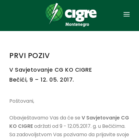
NASLOVNA
OPŠTE
PRVI POZIV
ORGANIZACIJA
V Savjetovanje CG KO CIGRE
ČLANSTVO
Bečići, 9 – 12. 05. 2017.
AKTA
Poštovani,
SAVJETOVANJA
EES CRNE GORE
Obavještavamo Vas da će se
V Savjetovanje CG
KO CIGRE
održati od 9 - 12.05.2017. g. u Bečićima.
KONTAKT
Sa zadovoljstvom Vas pozivamo da prijavite svoje