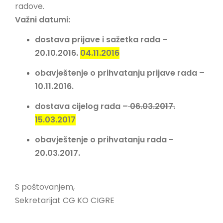
radove.
LINKOVI
Važni datumi:
EN
dostava prijave i sažetka rada –
20.10.2016.
04.11.2016
obavještenje o prihvatanju prijave rada –
10.11.2016.
dostava cijelog rada –
06.03.2017.
15.03.2017
obavještenje o prihvatanju rada -
20.03.2017.
S poštovanjem,
Sekretarijat CG KO CIGRE