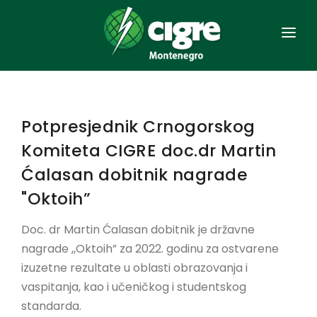
NASLOVNA
OPŠTE
Potpresjednik Crnogorskog
ORGANIZACIJA
Komiteta CIGRE doc.dr Martin
ČLANSTVO
Ćalasan dobitnik nagrade
"Oktoih”
AKTA
Doc. dr Martin Ćalasan dobitnik je državne
SAVJETOVANJA
nagrade ,,Oktoih” za 2022. godinu za ostvarene
EES CRNE GORE
izuzetne rezultate u oblasti obrazovanja i
vaspitanja, kao i učeničkog i studentskog
KONTAKT
standarda.