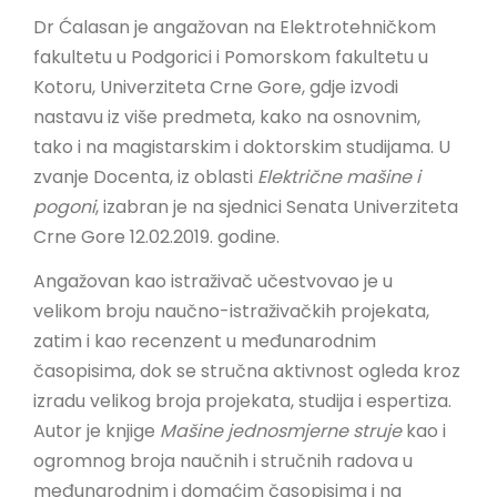
LINKOVI
Dr Ćalasan je angažovan na Elektrotehničkom
fakultetu u Podgorici i Pomorskom fakultetu u
EN
Kotoru, Univerziteta Crne Gore, gdje izvodi
nastavu iz više predmeta, kako na osnovnim,
tako i na magistarskim i doktorskim studijama. U
zvanje Docenta, iz oblasti
Električne mašine i
pogoni
, izabran je na sjednici Senata Univerziteta
Crne Gore 12.02.2019. godine.
Angažovan kao istraživač učestvovao je u
velikom broju naučno-istraživačkih projekata,
zatim i kao recenzent u međunarodnim
časopisima, dok se stručna aktivnost ogleda kroz
izradu velikog broja projekata, studija i espertiza.
Autor je knjige
Mašine jednosmjerne struje
kao i
ogromnog broja naučnih i stručnih radova u
međunarodnim i domaćim časopisima i na